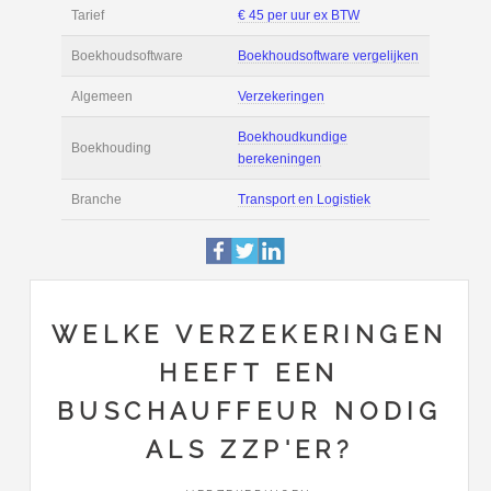
Filmpjes
Actie
Prijsopgave aanvr
€ 2.300 tot € 3.700 
Salaris
maand
Tarief
€ 45 per uur ex BT
Boekhoudsoftware
Boekhoudsoftware 
Algemeen
Verzekeringen
WELKE VERZEKERINGEN
HEEFT EEN
Boekhoudkundige
Boekhouding
BUSCHAUFFEUR NODIG
berekeningen
ALS ZZP'ER?
Branche
Transport en Logist