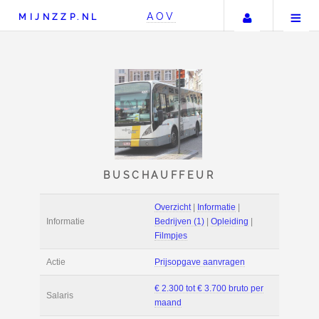
Uw accou
AOV
MIJNZZP.NL
BUSCHAUFFEUR
Overzicht
|
Informat
Informatie
Bedrijven (1)
|
Ople