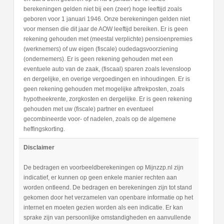
berekeningen gelden niet bij een (zeer) hoge leeftijd zoals
geboren voor 1 januari 1946. Onze berekeningen gelden niet
voor mensen die dit jaar de AOW leeftijd bereiken. Er is geen
rekening gehouden met (meestal verplichte) pensioenpremies
(werknemers) of uw eigen (fiscale) oudedagsvoorziening
(ondernemers). Er is geen rekening gehouden met een
eventuele auto van de zaak, (fiscaal) sparen zoals levensloop
en dergelijke, en overige vergoedingen en inhoudingen. Er is
geen rekening gehouden met mogelijke aftrekposten, zoals
hypotheekrente, zorgkosten en dergelijke. Er is geen rekening
gehouden met uw (fiscale) partner en eventueel
gecombineerde voor- of nadelen, zoals op de algemene
heffingskorting.
Disclaimer
De bedragen en voorbeeldberekeningen op Mijnzzp.nl zijn
indicatief, er kunnen op geen enkele manier rechten aan
worden ontleend. De bedragen en berekeningen zijn tot stand
gekomen door het verzamelen van openbare informatie op het
internet en moeten gezien worden als een indicatie. Er kan
sprake zijn van persoonlijke omstandigheden en aanvullende