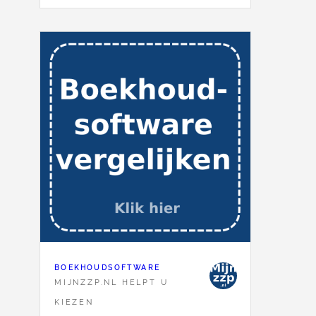
BOEKHOUDSOFTWARE
MIJNZZP.NL HELPT U
KIEZEN