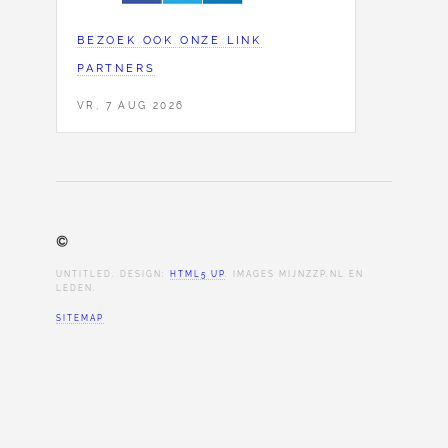
BEZOEK OOK ONZE LINK
PARTNERS
VR, 7 AUG 2026
©
UNTITLED. DESIGN:
HTML5 UP
. IMAGES MIJNZZP.NL EN
LEDEN.
SITEMAP