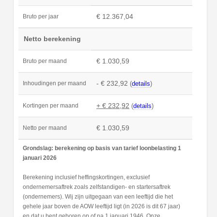
€ 12.367,04
Bruto per jaar
Netto berekening
€ 1.030,59
Bruto per maand
- € 232,92
(
details
)
Inhoudingen per maand
+ € 232,92
(
details
)
Kortingen per maand
€ 1.030,59
Netto per maand
Grondslag: berekening op basis van tarief loonbelasting 1
januari 2026
Berekening inclusief heffingskortingen, exclusief
ondernemersaftrek zoals zelfstandigen- en startersaftrek
(ondernemers). Wij zijn uitgegaan van een leeftijd die het
gehele jaar boven de AOW leeftijd ligt (in 2026 is dit 67 jaar)
en dat u bent geboren op of na 1 januari 1946. Onze