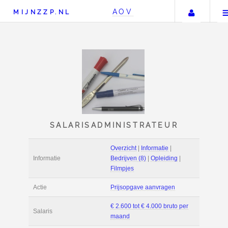
Uw a
AOV
MIJNZZP.NL
SALARISADMINISTRAT
Overzicht
|
Informat
Informatie
Bedrijven (8)
|
Ople