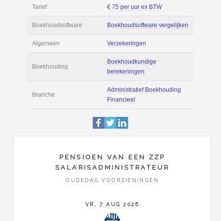
Filmpjes
Actie
Prijsopgave aanvr
€ 2.600 tot € 4.000 
Salaris
maand
Tarief
€ 75 per uur ex BT
Boekhoudsoftware
Boekhoudsoftware 
Algemeen
Verzekeringen
PENSIOEN VAN EEN ZZP
SALARISADMINISTRATEUR
Boekhoudkundige
Boekhouding
OUDEDAG VOORZIENINGEN
berekeningen
VR, 7 AUG 2026
Administratief Boe
Branche