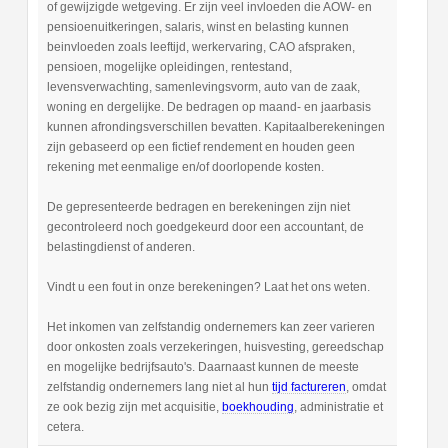
of gewijzigde wetgeving. Er zijn veel invloeden die AOW- en
pensioenuitkeringen, salaris, winst en belasting kunnen
beinvloeden zoals leeftijd, werkervaring, CAO afspraken,
pensioen, mogelijke opleidingen, rentestand,
levensverwachting, samenlevingsvorm, auto van de zaak,
woning en dergelijke. De bedragen op maand- en jaarbasis
kunnen afrondingsverschillen bevatten. Kapitaalberekeningen
zijn gebaseerd op een fictief rendement en houden geen
rekening met eenmalige en/of doorlopende kosten.
De gepresenteerde bedragen en berekeningen zijn niet
gecontroleerd noch goedgekeurd door een accountant, de
belastingdienst of anderen.
Vindt u een fout in onze berekeningen? Laat het ons weten.
Het inkomen van zelfstandig ondernemers kan zeer varieren
door onkosten zoals verzekeringen, huisvesting, gereedschap
en mogelijke bedrijfsauto's. Daarnaast kunnen de meeste
zelfstandig ondernemers lang niet al hun
tijd factureren
, omdat
ze ook bezig zijn met acquisitie,
boekhouding
, administratie et
cetera.