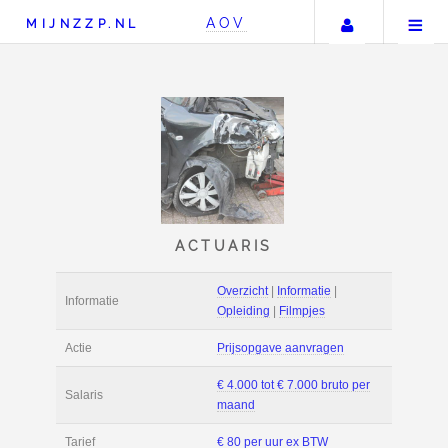
Uw accou
AOV
MIJNZZP.NL
ACTUARIS
Overzicht
|
Informat
Informatie
Opleiding
|
Filmpje