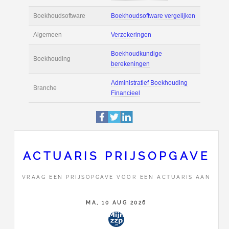
Actie
Prijsopgave aanvr
€ 4.000 tot € 7.000 
Salaris
maand
Tarief
€ 80 per uur ex BT
Boekhoudsoftware
Boekhoudsoftware 
Algemeen
Verzekeringen
ACTUARIS PRIJSOPGAVE
Boekhoudkundige
Boekhouding
berekeningen
VRAAG EEN PRIJSOPGAVE VOOR EEN ACTUARIS AAN
Administratief Boe
MA, 10 AUG 2026
Branche
Financieel