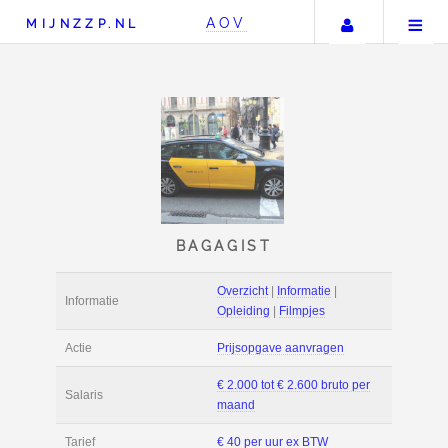
Uw accou
AOV
MIJNZZP.NL
BAGAGIST
Overzicht
|
Informat
Informatie
Opleiding
|
Filmpje