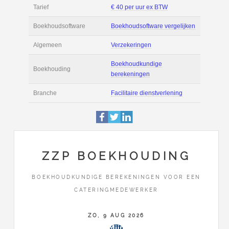
Filmpjes
Actie
Prijsopgave aanvr
€ 2.100 tot € 2.600 
Salaris
maand
Tarief
€ 40 per uur ex BT
Boekhoudsoftware
Boekhoudsoftware 
Algemeen
Verzekeringen
ZZP BOEKHOUDING
Boekhoudkundige
BOEKHOUDKUNDIGE BEREKENINGEN VOOR EEN
Boekhouding
CATERINGMEDEWERKER
berekeningen
ZO, 9 AUG 2026
Branche
Facilitaire dienstve