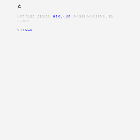
©
UNTITLED. DESIGN:
HTML5 UP
. IMAGES MIJNZZP.NL EN
LEDEN.
SITEMAP