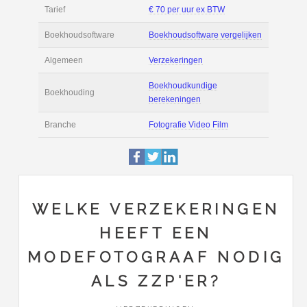
Filmpjes
Actie
Prijsopgave aanvr
€ 2.200 tot € 3.600 
Salaris
maand
Tarief
€ 70 per uur ex BT
Boekhoudsoftware
Boekhoudsoftware 
Algemeen
Verzekeringen
WELKE VERZEKERINGEN
HEEFT EEN
Boekhoudkundige
Boekhouding
MODEFOTOGRAAF NODIG
berekeningen
ALS ZZP'ER?
Branche
Fotografie Video Fi