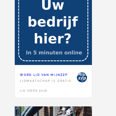
WORD LID VAN MIJNZZP
LIDMAATSCHAP IS GRATIS
LID SINDS 2026