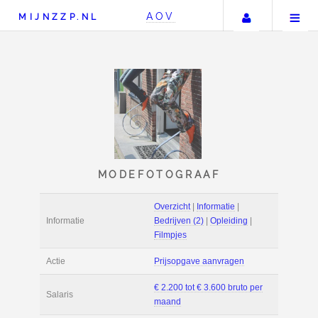
Uw accou
AOV
MIJNZZP.NL
MODEFOTOGRAAF
Overzicht
|
Informat
Informatie
Bedrijven (2)
|
Ople