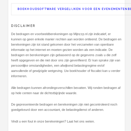
BOEKHOUDSOFTWARE VERGELIJKEN VOOR EEN EVENEMENTENBE
DISCLAIMER
De bedragen en voorbeeldberekeningen op Mijnzzp.nl zijn indicatief, er
kunnen op geen enkele manier rechten aan worden ontleend. De bedragen en
berekeningen zijn tot stand gekomen door het verzamelen van openbare
informatie op het internet en moeten gezien worden als een indicatie. De
bedragen en berekeningen zijn gebaseerd op de gegevens zoals u die zelf
heeft opgegeven en die niet door ons zijn geverifieerd. Er kan sprake zijn van
persoonlijke omstandigheden, een afwijkend belastingregime en/of
aanvullende of gewijzigde wetgeving. Uw boekhouder of fiscalist kan u verder
informeren.
Alle bedragen kunnen afrondingsverschillen bevatten. Wij ronden bedragen af
op hele centen naar de dichtstbijzijnde waarde.
De gepresenteerde bedragen en berekeningen zijn niet gecontroleerd noch
goedgekeurd door een accountant, de belastingdienst of anderen.
Vindt u een fout in onze berekeningen? Laat het ons weten.