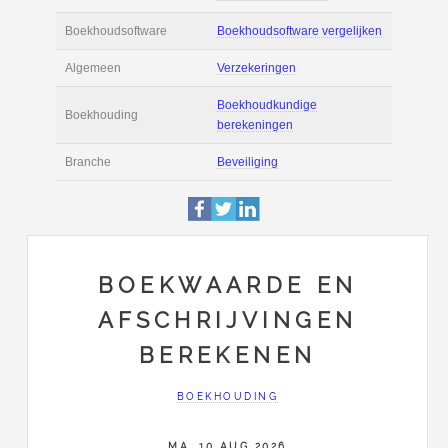
Actie
Prijsopgave aanvr
€ 2.300 tot € 3.100 
Salaris
maand
Tarief
€ 40 per uur ex BT
Boekhoudsoftware
Boekhoudsoftware 
Algemeen
Verzekeringen
BOEKWAARDE EN
AFSCHRIJVINGEN
Boekhoudkundige
Boekhouding
berekeningen
BEREKENEN
Branche
Beveiliging
BOEKHOUDING
MA, 10 AUG 2026