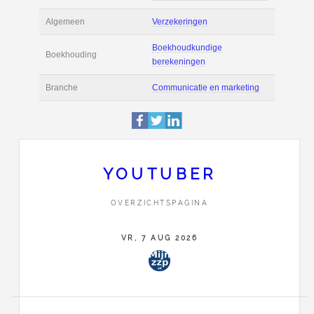
Actie
Prijsopgave aanvr
Maak zelf een voor
Salaris en tarief
berekening
Boekhoudsoftware
Boekhoudsoftware 
Algemeen
Verzekeringen
YOUTUBER
Boekhoudkundige
Boekhouding
OVERZICHTSPAGINA
berekeningen
VR, 7 AUG 2026
Branche
Communicatie en m