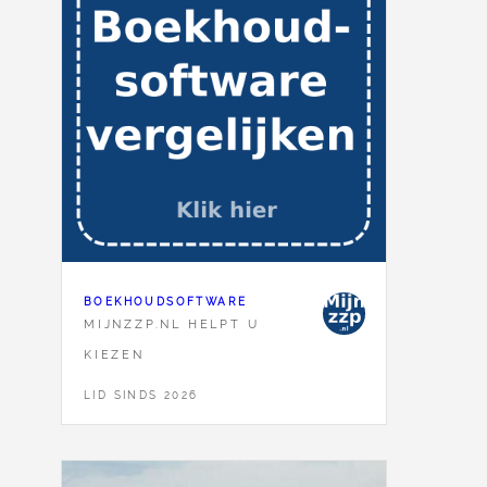
BOEKHOUDSOFTWARE
MIJNZZP.NL HELPT U
KIEZEN
LID SINDS 2026