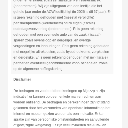
ondernemersaftrek zoals zelfstandigen- en startersaftrek
(ondernemers). Wij zijn uitgegaan van een leeftijd die het
gehele jaar onder de AOW leeftijd ligt (in 2026 is dit 67 jaar). Er
is geen rekening gehouden met (meestal verplichte)
pensioenpremies (werknemers) of uw eigen (fiscale)
oudedagsvoorziening (ondernemers). Er is geen rekening
gehouden met een eventuele auto van de zaak, (fiscaal)
sparen zoals levensloop en dergelijke, en overige
vergoedingen en inhoudingen. Er is geen rekening gehouden
met mogelijke aftrekposten, zoals hypotheekrente, zorgkosten
en dergelijke. Er is geen rekening gehouden met uw (fiscale)
partner en eventueel gecombineerde voor- of nadelen, zoals
op de algemene heffingskorting.
Disclaimer
De bedragen en voorbeeldberekeningen op Mijnzzp.nl zijn
indicatief, er kunnen op geen enkele manier rechten aan
worden ontleend. De bedragen en berekeningen zijn tot stand
gekomen door het verzamelen van openbare informatie op het
internet en moeten gezien worden als een indicatie. Er kan
sprake zijn van persoonlijke omstandigheden en aanvullende
of gewijzigde wetgeving. Er zijn veel invloeden die AOW- en