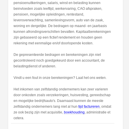
pensioenuitkeringen, salaris, winst en belasting kunnen
beinvloeden zoals leeftijd, werkervaring, CAO afspraken,
pensioen, mogelijke opleidingen, rentestand,
levensverwachting, samenlevingsvorm, auto van de zaak,
woning en dergelijke. De bedragen op maand- en jaarbasis
kunnen afrondingsverschillen bevatten. Kapitaalberekeningen
zijn gebaseerd op een fictief rendement en houden geen
rekening met eenmalige en/of doorlopende kosten.
De gepresenteerde bedragen en berekeningen zijn niet
gecontroleerd noch goedgekeurd door een accountant, de
belastingdienst of anderen.
Vindt u een fout in onze berekeningen? Laat het ons weten.
Het inkomen van zelfstandig ondernemers kan zeer varieren
door onkosten zoals verzekeringen, huisvesting, gereedschap
en mogelijke bedrijfsauto's. Daarnaast kunnen de meeste
zelfstandig ondernemers lang niet al hun
tijd factureren
, omdat
ze ook bezig zijn met acquisitie,
boekhouding
, administratie et
cetera.