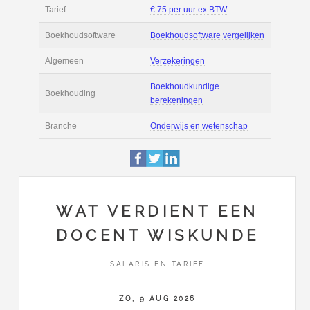
Filmpjes
Actie
Prijsopgave aanvr
€ 3.800 tot € 6.100 
Salaris
maand
Tarief
€ 75 per uur ex BT
Boekhoudsoftware
Boekhoudsoftware 
Algemeen
Verzekeringen
WAT VERDIENT EEN
DOCENT WISKUNDE
Boekhoudkundige
Boekhouding
berekeningen
SALARIS EN TARIEF
Branche
Onderwijs en wete
ZO, 9 AUG 2026