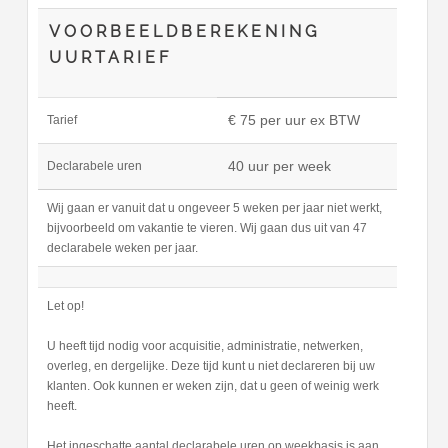
VOORBEELDBEREKENING
UURTARIEF
€ 75 per uur ex BTW
Tarief
40 uur per week
Declarabele uren
Wij gaan er vanuit dat u ongeveer 5 weken per jaar niet werkt,
bijvoorbeeld om vakantie te vieren. Wij gaan dus uit van 47
declarabele weken per jaar.
Let op!
U heeft tijd nodig voor acquisitie, administratie, netwerken,
overleg, en dergelijke. Deze tijd kunt u niet declareren bij uw
klanten. Ook kunnen er weken zijn, dat u geen of weinig werk
heeft.
Het ingeschatte aantal declarabele uren op weekbasis is aan