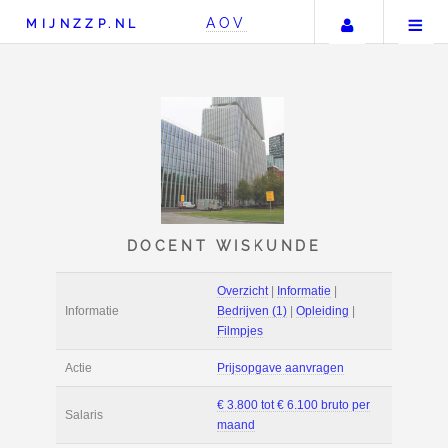
Uw accou
AOV
MIJNZZP.NL
DOCENT WISKUNDE
Overzicht
|
Informat
Informatie
Bedrijven (1)
|
Ople