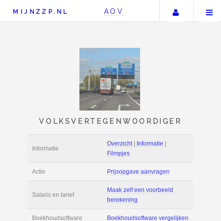
Uw acco
AOV
MIJNZZP.NL
VOLKSVERTEGENWOORD
Overzicht
|
Informat
Informatie
Filmpjes