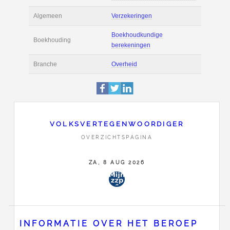
Actie
Prijsopgave aanvr
Maak zelf een voor
Salaris en tarief
berekening
Boekhoudsoftware
Boekhoudsoftware 
Algemeen
Verzekeringen
VOLKSVERTEGENWOORDIGER
Boekhoudkundige
OVERZICHTSPAGINA
Boekhouding
berekeningen
ZA, 8 AUG 2026
Branche
Overheid
INFORMATIE OVER HET BEROEP