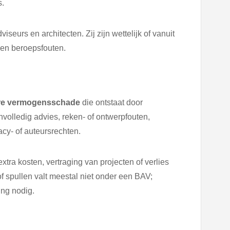
s.
iseurs en architecten. Zij zijn wettelijk of vanuit
gen beroepsfouten.
re vermogensschade
die ontstaat door
nvolledig advies, reken- of ontwerpfouten,
acy- of auteursrechten.
ra kosten, vertraging van projecten of verlies
f spullen valt meestal niet onder een BAV;
ing nodig.