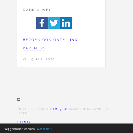
DANK U WEL!
BEZOEK OOK ONZE LINK
PARTNERS
ZO, 9 AUG 2026
©
UNTITLED. DESIGN:
HTML5 UP
. IMAGES MIJNZZP.NL EN
LEDEN.
SITEMAP
Wij gebruiken cookies.
Wat is dat?