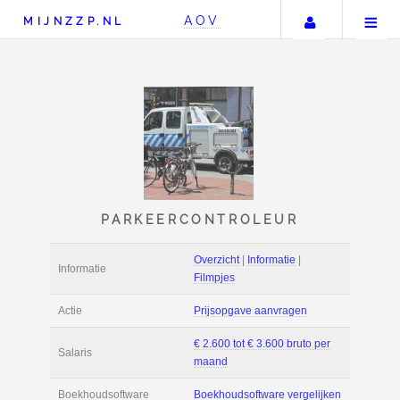
Uw accou
AOV
MIJNZZP.NL
PARKEERCONTROLEU
Overzicht
|
Informat
Informatie
Filmpjes