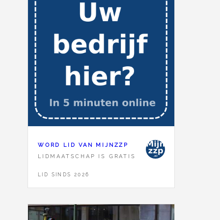
WORD LID VAN MIJNZZP
LIDMAATSCHAP IS GRATIS
LID SINDS 2026