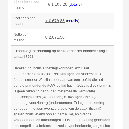
Inhoudingen per
- € 1.108,25
(
details
)
maand
Kortingen per
+ € 679,83
(
details
)
maand
Netto per
€ 2.671,58
maand
Grondslag: berekening op basis van tarief loonbelasting 1
januari 2026
Berekening inclusief heffingskortingen, exclusief
ondernemersaftrek zoals zelfstandigen- en startersaftrek
(ondernemers). Wij zijn uitgegaan van een leeftijd die het
gehele jaar onder de AOW leeftijd ligt (in 2026 is dit 67 jaar). Er
is geen rekening gehouden met (meestal verplichte)
pensioenpremies (werknemers) of uw eigen (fiscale)
oudedagsvoorziening (ondernemers). Er is geen rekening
gehouden met een eventuele auto van de zaak, (fiscaal)
sparen zoals levensloop en dergelijke, en overige
vergoedingen en inhoudingen. Er is geen rekening gehouden
met mogelijke aftrekposten, zoals hypotheekrente, zorgkosten