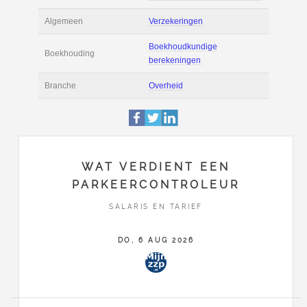
Actie
Prijsopgave aanvr
€ 2.600 tot € 3.600 
Salaris
maand
Boekhoudsoftware
Boekhoudsoftware 
Algemeen
Verzekeringen
WAT VERDIENT EEN
PARKEERCONTROLEUR
Boekhoudkundige
Boekhouding
berekeningen
SALARIS EN TARIEF
Branche
Overheid
DO, 6 AUG 2026