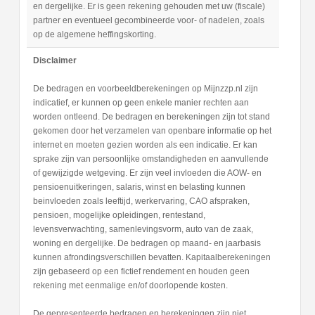
en dergelijke. Er is geen rekening gehouden met uw (fiscale)
partner en eventueel gecombineerde voor- of nadelen, zoals
op de algemene heffingskorting.
Disclaimer
De bedragen en voorbeeldberekeningen op Mijnzzp.nl zijn
indicatief, er kunnen op geen enkele manier rechten aan
worden ontleend. De bedragen en berekeningen zijn tot stand
gekomen door het verzamelen van openbare informatie op het
internet en moeten gezien worden als een indicatie. Er kan
sprake zijn van persoonlijke omstandigheden en aanvullende
of gewijzigde wetgeving. Er zijn veel invloeden die AOW- en
pensioenuitkeringen, salaris, winst en belasting kunnen
beinvloeden zoals leeftijd, werkervaring, CAO afspraken,
pensioen, mogelijke opleidingen, rentestand,
levensverwachting, samenlevingsvorm, auto van de zaak,
woning en dergelijke. De bedragen op maand- en jaarbasis
kunnen afrondingsverschillen bevatten. Kapitaalberekeningen
zijn gebaseerd op een fictief rendement en houden geen
rekening met eenmalige en/of doorlopende kosten.
De gepresenteerde bedragen en berekeningen zijn niet