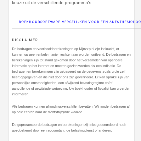
keuze uit de verschillende programma's.
BOEKHOUDSOFTWARE VERGELIJKEN VOOR EEN ANESTHESIOLO
DISCLAIMER
De bedragen en voorbeeldberekeningen op Mijnzzp.nl zijn indicatief, er
kunnen op geen enkele manier rechten aan worden ontleend. De bedragen en
berekeningen zijn tot stand gekomen door het verzamelen van openbare
informatie op het internet en moeten gezien worden als een indicatie. De
bedragen en berekeningen zijn gebaseerd op de gegevens zoals u die zelf
heeft opgegeven en die niet door ons zijn geverifieerd. Er kan sprake zijn van
persoonlijke omstandigheden, een afwijkend belastingregime en/of
aanvullende of gewijzigde wetgeving. Uw boekhouder of fiscalist kan u verder
informeren.
Alle bedragen kunnen afrondingsverschillen bevatten. Wij ronden bedragen af
op hele centen naar de dichtstbijzijnde waarde.
De gepresenteerde bedragen en berekeningen zijn niet gecontroleerd noch
goedgekeurd door een accountant, de belastingdienst of anderen.