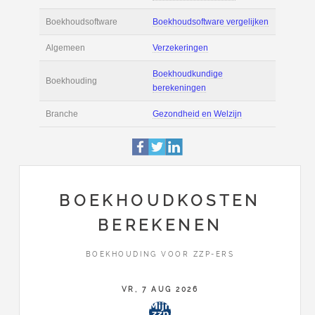
Actie
Prijsopgave aanvr
€ 6.500 tot € 11.00
Salaris
maand
Tarief
€ 200 per uur ex 
Boekhoudsoftware
Boekhoudsoftware 
Algemeen
Verzekeringen
BOEKHOUDKOSTEN
BEREKENEN
Boekhoudkundige
Boekhouding
berekeningen
BOEKHOUDING VOOR ZZP-ERS
Branche
Gezondheid en Wel
VR, 7 AUG 2026