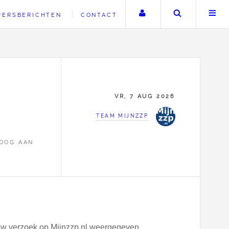
Uw account
Zoeken
PERSBERICHTEN
CONTACT
VR, 7 AUG 2026
TEAM MIJNZZP
LOOG AAN
dt uw verzoek op Mijnzzp.nl weergegeven.