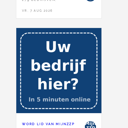
VR, 7 AUG 2026
WORD LID VAN MIJNZZP