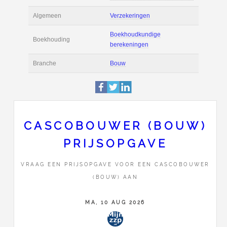
Actie
Prijsopgave aanvr
Maak zelf een voor
Salaris en tarief
berekening
Boekhoudsoftware
Boekhoudsoftware 
Algemeen
Verzekeringen
CASCOBOUWER (BOUW)
Boekhoudkundige
PRIJSOPGAVE
Boekhouding
berekeningen
VRAAG EEN PRIJSOPGAVE VOOR EEN CASCOBOUWER
Branche
Bouw
(BOUW) AAN
MA, 10 AUG 2026