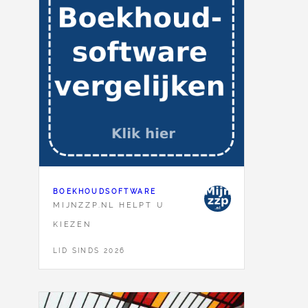
BOEKHOUDSOFTWARE
MIJNZZP.NL HELPT U
KIEZEN
LID SINDS 2026