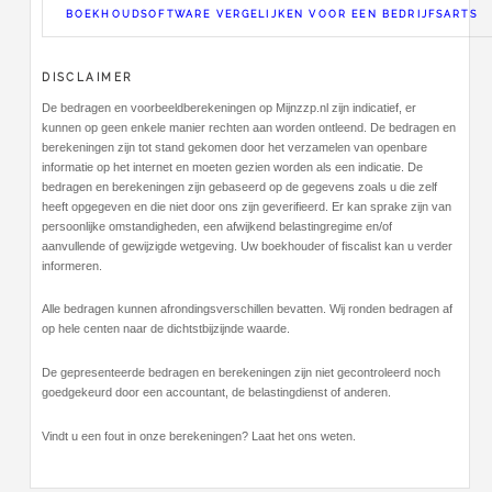
BOEKHOUDSOFTWARE VERGELIJKEN VOOR EEN BEDRIJFSARTS
DISCLAIMER
De bedragen en voorbeeldberekeningen op Mijnzzp.nl zijn indicatief, er
kunnen op geen enkele manier rechten aan worden ontleend. De bedragen en
berekeningen zijn tot stand gekomen door het verzamelen van openbare
informatie op het internet en moeten gezien worden als een indicatie. De
bedragen en berekeningen zijn gebaseerd op de gegevens zoals u die zelf
heeft opgegeven en die niet door ons zijn geverifieerd. Er kan sprake zijn van
persoonlijke omstandigheden, een afwijkend belastingregime en/of
aanvullende of gewijzigde wetgeving. Uw boekhouder of fiscalist kan u verder
informeren.
Alle bedragen kunnen afrondingsverschillen bevatten. Wij ronden bedragen af
op hele centen naar de dichtstbijzijnde waarde.
De gepresenteerde bedragen en berekeningen zijn niet gecontroleerd noch
goedgekeurd door een accountant, de belastingdienst of anderen.
Vindt u een fout in onze berekeningen? Laat het ons weten.