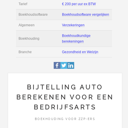
Filmpjes
Actie
Prijsopgave aanvr
€ 4.000 tot € 8.000 
Salaris
maand
Tarief
€ 200 per uur ex 
Boekhoudsoftware
Boekhoudsoftware 
Algemeen
Verzekeringen
BIJTELLING AUTO
BEREKENEN VOOR EEN
Boekhoudkundige
Boekhouding
BEDRIJFSARTS
berekeningen
BOEKHOUDING VOOR ZZP-ERS
Branche
Gezondheid en Wel