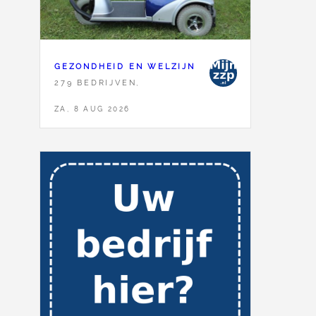
GEZONDHEID EN WELZIJN
279 BEDRIJVEN,
ZA, 8 AUG 2026