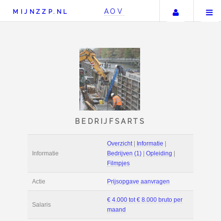
Uw acco
AOV
MIJNZZP.NL
BEDRIJFSARTS
Overzicht
|
Informat
Informatie
Bedrijven (1)
|
Ople