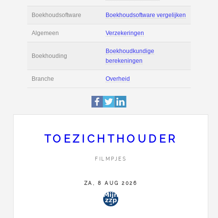
Actie
Prijsopgave aanvr
€ 3.300 tot € 4.500 
Salaris
maand
Tarief
€ 80 per uur ex BT
Boekhoudsoftware
Boekhoudsoftware 
Algemeen
Verzekeringen
TOEZICHTHOUDER
Boekhoudkundige
FILMPJES
Boekhouding
berekeningen
ZA, 8 AUG 2026
Branche
Overheid