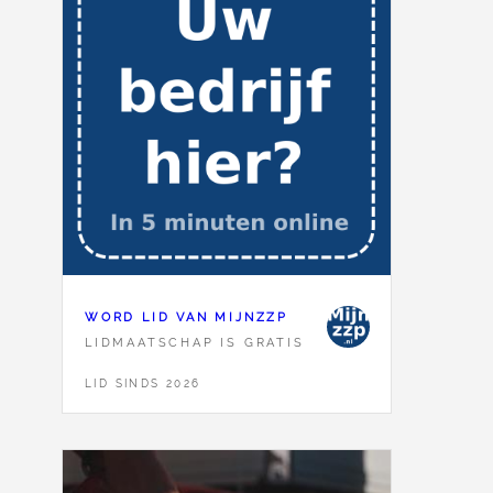
WORD LID VAN MIJNZZP
LIDMAATSCHAP IS GRATIS
LID SINDS 2026