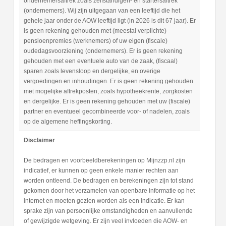
ondernemersaftrek zoals zelfstandigen- en startersaftrek
(ondernemers). Wij zijn uitgegaan van een leeftijd die het
gehele jaar onder de AOW leeftijd ligt (in 2026 is dit 67 jaar). Er
is geen rekening gehouden met (meestal verplichte)
pensioenpremies (werknemers) of uw eigen (fiscale)
oudedagsvoorziening (ondernemers). Er is geen rekening
gehouden met een eventuele auto van de zaak, (fiscaal)
sparen zoals levensloop en dergelijke, en overige
vergoedingen en inhoudingen. Er is geen rekening gehouden
met mogelijke aftrekposten, zoals hypotheekrente, zorgkosten
en dergelijke. Er is geen rekening gehouden met uw (fiscale)
partner en eventueel gecombineerde voor- of nadelen, zoals
op de algemene heffingskorting.
Disclaimer
De bedragen en voorbeeldberekeningen op Mijnzzp.nl zijn
indicatief, er kunnen op geen enkele manier rechten aan
worden ontleend. De bedragen en berekeningen zijn tot stand
gekomen door het verzamelen van openbare informatie op het
internet en moeten gezien worden als een indicatie. Er kan
sprake zijn van persoonlijke omstandigheden en aanvullende
of gewijzigde wetgeving. Er zijn veel invloeden die AOW- en