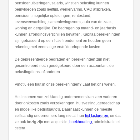
pensioenuitkeringen, salaris, winst en belasting kunnen
beinvloeden zoals leeftijd, werkervaring, CAO afspraken,
pensioen, mogelijke opleidingen, rentestand,
levensverwachting, samenlevingsvorm, auto van de zaak,
woning en dergelijke. De bedragen op maand- en jaarbasis
kunnen afrondingsverschillen bevatten. Kapitaalberekeningen
zijn gebaseerd op een fictief rendement en houden geen
rekening met eenmalige en/of doorlopende kosten.
De gepresenteerde bedragen en berekeningen zijn niet
gecontroleerd noch goedgekeurd door een accountant, de
belastingdienst of anderen.
Vindt u een fout in onze berekeningen? Laat het ons weten.
Het inkomen van zelfstandig ondernemers kan zeer varieren
door onkosten zoals verzekeringen, huisvesting, gereedschap
en mogelijke bedrijfsauto's. Daarnaast kunnen de meeste
zelfstandig ondernemers lang niet al hun
tijd factureren
, omdat
ze ook bezig zijn met acquisitie,
boekhouding
, administratie et
cetera.