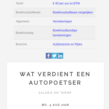
Filmpjes
Actie
Prijsopgave aanvr
€ 2.400 tot € 2.800 
Salaris
maand
Tarief
€ 40 per uur ex BT
Boekhoudsoftware
Boekhoudsoftware 
Algemeen
Verzekeringen
WAT VERDIENT EEN
AUTOPOETSER
Boekhoudkundige
Boekhouding
berekeningen
SALARIS EN TARIEF
Branche
Autobranche en Rij
WO, 5 AUG 2026