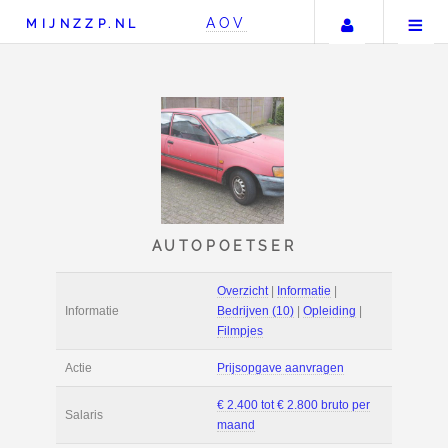
Uw accou
AOV
MIJNZZP.NL
AUTOPOETSER
Overzicht
|
Informat
Informatie
Bedrijven (10)
|
Opl