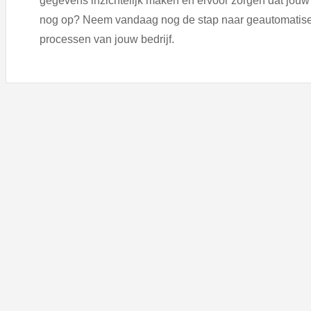
gegevens inzichtelijk maken en ervoor zorgen dat jouw be
nog op? Neem vandaag nog de stap naar geautomatisee
processen van jouw bedrijf.