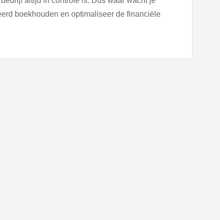
drijf altijd in controle is. Dus waar wacht je
rd boekhouden en optimaliseer de financiële