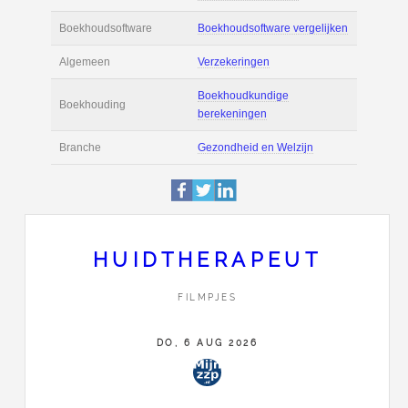
Actie
Prijsopgave aanvr
€ 2.500 tot € 3.700 
Salaris
maand
Tarief
€ 75 per uur ex BT
Boekhoudsoftware
Boekhoudsoftware 
Algemeen
Verzekeringen
HUIDTHERAPEUT
Boekhoudkundige
FILMPJES
Boekhouding
berekeningen
DO, 6 AUG 2026
Branche
Gezondheid en Wel