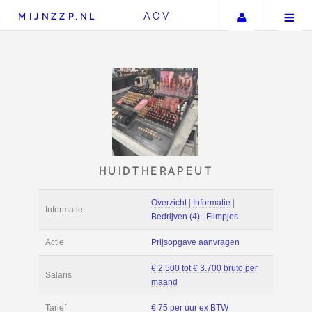
Uw accou
AOV
MIJNZZP.NL
HUIDTHERAPEUT
Overzicht
|
Informat
Informatie
Bedrijven (4)
|
Film