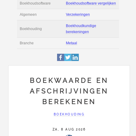
Actie
Prijsopgave aanvr
€ 2.400 tot € 3.400 
Salaris
maand
Tarief
€ 45 per uur ex BT
Boekhoudsoftware
Boekhoudsoftware 
Algemeen
Verzekeringen
BOEKWAARDE EN
Boekhoudkundige
AFSCHRIJVINGEN
Boekhouding
berekeningen
BEREKENEN
Branche
Metaal
BOEKHOUDING
ZA, 8 AUG 2026