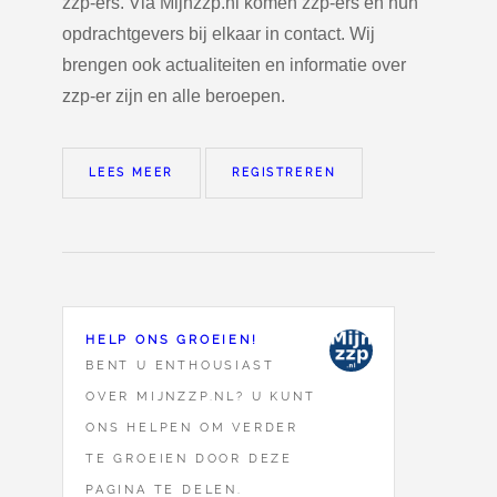
zzp-ers. Via Mijnzzp.nl komen zzp-ers en hun
opdrachtgevers bij elkaar in contact. Wij
brengen ook actualiteiten en informatie over
zzp-er zijn en alle beroepen.
LEES MEER
REGISTREREN
HELP ONS GROEIEN!
BENT U ENTHOUSIAST
OVER MIJNZZP.NL? U KUNT
ONS HELPEN OM VERDER
TE GROEIEN DOOR DEZE
PAGINA TE DELEN.