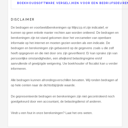
BOEKHOUDSOFTWARE VERGELIJKEN VOOR EEN BEDRIJFSDEUR
DISCLAIMER
De bedragen en voorbeeldberekeningen op Mijnzzp.nl zijn indicatief, er
kunnen op geen enkele manier rechten aan worden ontleend. De bedragen en
berekeningen zijn tot stand gekomen door het verzamelen van openbare
informatie op het internet en moeten gezien worden als een indicatie. De
bedragen en berekeningen zijn gebaseerd op de gegevens zoals u die zelf
heeft opgegeven en die niet door ons zijn geverifieerd. Er kan sprake zijn van
persoonlijke omstandigheden, een afwijkend belastingregime en/of
aanvullende of gewijzigde wetgeving. Uw boekhouder of fiscalist kan u verder
informeren.
Alle bedragen kunnen afrondingsverschillen bevatten. Wij ronden bedragen af
op hele centen naar de dichtstbijzijnde waarde.
De gepresenteerde bedragen en berekeningen zijn niet gecontroleerd noch
goedgekeurd door een accountant, de belastingdienst of anderen.
Vindt u een fout in onze berekeningen? Laat het ons weten.