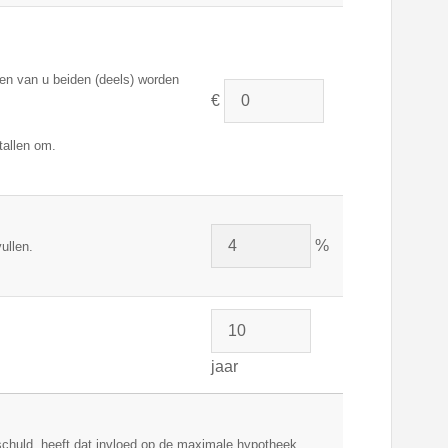
en van u beiden (deels) worden
€
tallen om.
%
ullen.
jaar
eschuld, heeft dat invloed op de maximale hypotheek.