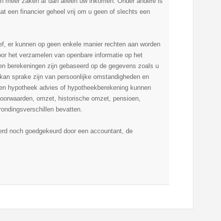
an meer zaken af dan alleen uw inkomen. Onder andere is
t een financier geheel vrij om u geen of slechts een
ief, er kunnen op geen enkele manier rechten aan worden
or het verzamelen van openbare informatie op het
 en berekeningen zijn gebaseerd op de gegevens zoals u
Er kan sprake zijn van persoonlijke omstandigheden en
 een hypotheek advies of hypotheekberekening kunnen
dsvoorwaarden, omzet, historische omzet, pensioen,
ondingsverschillen bevatten.
eerd noch goedgekeurd door een accountant, de