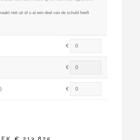
maakt niet uit of u al een deel van de schuld heeft
€
€
)
€
EK € 213.825