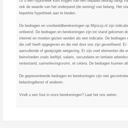
Of u een hypotheek kunt krijgen van een bepaald bedrag hangt v
ook de waarde van het onderpand (de woning) van belang. Het staa
beperkte hypotheek aan te bieden.
De bedragen en voorbeeldberekeningen op Mijnzzp.nl zijn indicat
ontleend. De bedragen en berekeningen zijn tot stand gekomen do
internet en moeten gezien worden als een indicatie. De bedragen
die zelf heeft opgegeven en die niet door ons zijn geverifieerd. 
aanvullende of gewijzigde wetgeving. Er zijn veel elementen die
beinvloeden zoals leeftijd, salaris, secundaire en tertiaire arbei
rentestand, samenlevingsvorm, et cetera. De bedragen kunnen afr
De gepresenteerde bedragen en berekeningen zijn niet gecontrol
belastingdienst of anderen.
Vindt u een fout in onze berekeningen? Laat het ons weten.