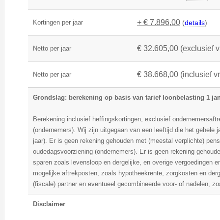
+ € 7.896,00
Kortingen per jaar
(
details
)
€ 32.605,00 (exclusief v
Netto per jaar
€ 38.668,00 (inclusief v
Netto per jaar
Grondslag: berekening op basis van tarief loonbelasting 1 ja
Berekening inclusief heffingskortingen, exclusief ondernemersaftre
(ondernemers). Wij zijn uitgegaan van een leeftijd die het gehele ja
jaar). Er is geen rekening gehouden met (meestal verplichte) pen
oudedagsvoorziening (ondernemers). Er is geen rekening gehouden
sparen zoals levensloop en dergelijke, en overige vergoedingen 
mogelijke aftrekposten, zoals hypotheekrente, zorgkosten en der
(fiscale) partner en eventueel gecombineerde voor- of nadelen, zo
Disclaimer