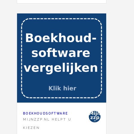
BOEKHOUDSOFTWARE
MIJNZZP.NL HELPT U
KIEZEN