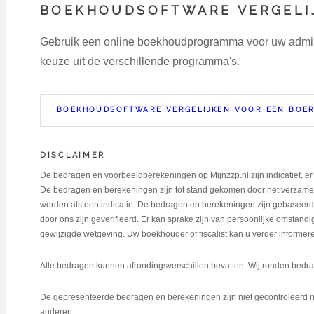
BOEKHOUDSOFTWARE VERGELI
Gebruik een online boekhoudprogramma voor uw adminst
keuze uit de verschillende programma's.
BOEKHOUDSOFTWARE VERGELIJKEN VOOR EEN BOE
DISCLAIMER
De bedragen en voorbeeldberekeningen op Mijnzzp.nl zijn indicatief, 
De bedragen en berekeningen zijn tot stand gekomen door het verzamel
worden als een indicatie. De bedragen en berekeningen zijn gebaseerd 
door ons zijn geverifieerd. Er kan sprake zijn van persoonlijke omstan
gewijzigde wetgeving. Uw boekhouder of fiscalist kan u verder informer
Alle bedragen kunnen afrondingsverschillen bevatten. Wij ronden bedrag
De gepresenteerde bedragen en berekeningen zijn niet gecontroleerd n
anderen.