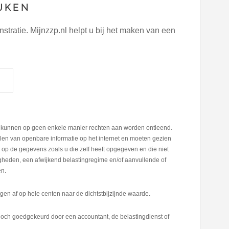
JKEN
ratie. Mijnzzp.nl helpt u bij het maken van een
R
er kunnen op geen enkele manier rechten aan worden ontleend.
en van openbare informatie op het internet en moeten gezien
op de gegevens zoals u die zelf heeft opgegeven en die niet
digheden, een afwijkend belastingregime en/of aanvullende of
en.
en af op hele centen naar de dichtstbijzijnde waarde.
och goedgekeurd door een accountant, de belastingdienst of