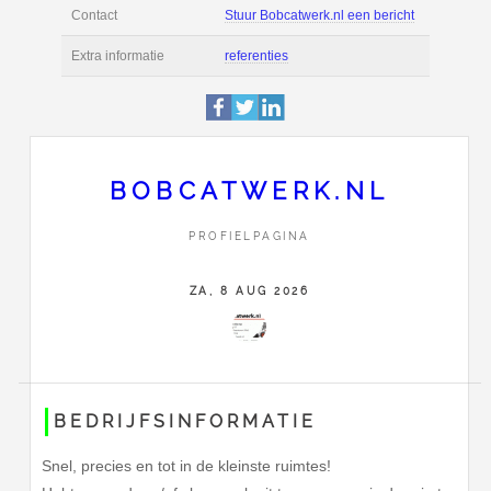
Deze pagina is 8666 
Profiel
bekeken.
Horstweg 15
Adres
7274GE
Geesteren
0650473519
BOBCATWERK.NL
Contact
Stuur Bobcatwerk.nl e
PROFIELPAGINA
Extra informatie
referenties
ZA, 8 AUG 2026
BEDRIJFSINFORMATIE
Snel, precies en tot in de kleinste ruimtes!