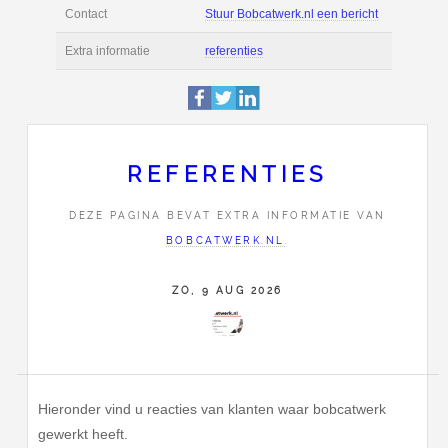
Deze pagina is 8669 
Profiel
bekeken.
Horstweg 15
Adres
7274GE
Geesteren
0650473519
REFERENTIES
Contact
Stuur Bobcatwerk.nl e
DEZE PAGINA BEVAT EXTRA INFORMATIE VAN
BOBCATWERK.NL
.
Extra informatie
referenties
ZO, 9 AUG 2026
Hieronder vind u reacties van klanten waar bobcatwerk
gewerkt heeft.