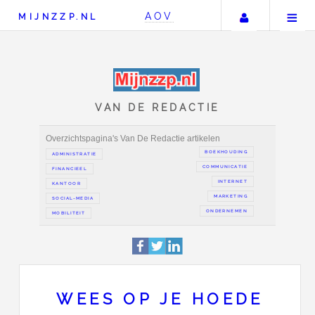
Uw accou
AOV
MIJNZZP.NL
VAN DE REDACTIE
Overzichtspagina's Van De Redactie artikelen
BOEKH
ADMINISTRATIE
COMMUN
FINANCIEEL
IN
KANTOOR
MAR
SOCIAL-MEDIA
ONDER
WEES OP JE HOEDE
MOBILITEIT