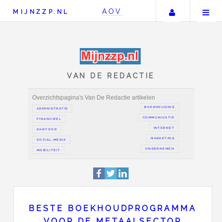
Uw accou
AOV
MIJNZZP.NL
VAN DE REDACTIE
Overzichtspagina's Van De Redactie artikelen
BOEKH
ADMINISTRATIE
COMMUN
FINANCIEEL
IN
KANTOOR
MAR
SOCIAL-MEDIA
ONDER
BESTE BOEKHOUDPROGRAMMA
MOBILITEIT
VOOR DE METAALSECTOR