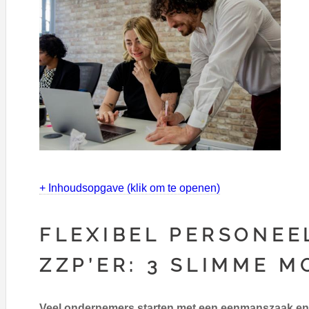
+ Inhoudsopgave (klik om te openen)
FLEXIBEL PERSONEE
ZZP’ER: 3 SLIMME 
Veel ondernemers starten met een eenmanszaak en 