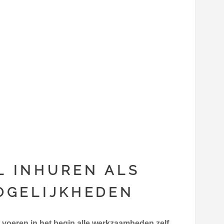
L INHUREN ALS
MOGELIJKHEDEN
voeren in het begin alle werkzaamheden zelf