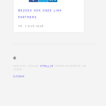
BEZOEK OOK ONZE LINK
PARTNERS
VR, 7 AUG 2026
©
UNTITLED. DESIGN:
HTML5 UP
. IMAGES MIJNZZP.NL EN
LEDEN.
SITEMAP