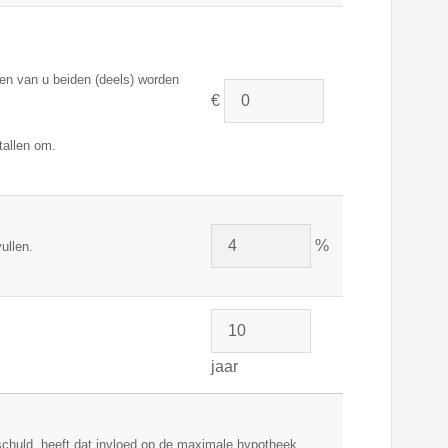
en van u beiden (deels) worden
€
tallen om.
%
ullen.
jaar
eschuld, heeft dat invloed op de maximale hypotheek.