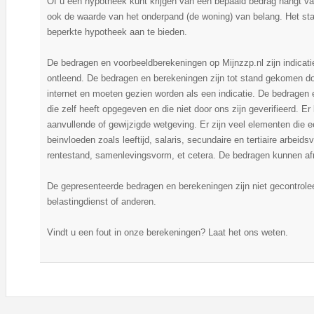
Of u een hypotheek kunt krijgen van een bepaald bedrag hangt v
ook de waarde van het onderpand (de woning) van belang. Het staa
beperkte hypotheek aan te bieden.
De bedragen en voorbeeldberekeningen op Mijnzzp.nl zijn indicat
ontleend. De bedragen en berekeningen zijn tot stand gekomen do
internet en moeten gezien worden als een indicatie. De bedragen
die zelf heeft opgegeven en die niet door ons zijn geverifieerd. 
aanvullende of gewijzigde wetgeving. Er zijn veel elementen die
beinvloeden zoals leeftijd, salaris, secundaire en tertiaire arbei
rentestand, samenlevingsvorm, et cetera. De bedragen kunnen afr
De gepresenteerde bedragen en berekeningen zijn niet gecontrol
belastingdienst of anderen.
Vindt u een fout in onze berekeningen? Laat het ons weten.