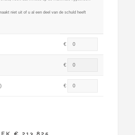
maakt niet uit of u al een deel van de schuld heeft
€
€
)
€
EK € 213.825