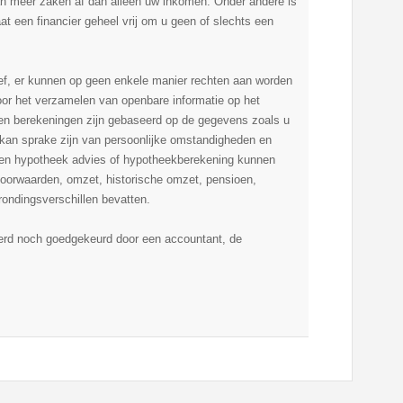
an meer zaken af dan alleen uw inkomen. Onder andere is
t een financier geheel vrij om u geen of slechts een
ief, er kunnen op geen enkele manier rechten aan worden
or het verzamelen van openbare informatie op het
 en berekeningen zijn gebaseerd op de gegevens zoals u
Er kan sprake zijn van persoonlijke omstandigheden en
 een hypotheek advies of hypotheekberekening kunnen
dsvoorwaarden, omzet, historische omzet, pensioen,
ondingsverschillen bevatten.
eerd noch goedgekeurd door een accountant, de