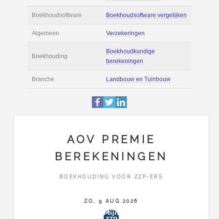
Actie
Prijsopgave aanvr
€ 2.900 tot € 3.700 
Salaris
maand
Tarief
€ 50 per uur ex BT
Boekhoudsoftware
Boekhoudsoftware 
Algemeen
Verzekeringen
AOV PREMIE
BEREKENINGEN
Boekhoudkundige
Boekhouding
berekeningen
BOEKHOUDING VOOR ZZP-ERS
Branche
Landbouw en Tuin
ZO, 9 AUG 2026