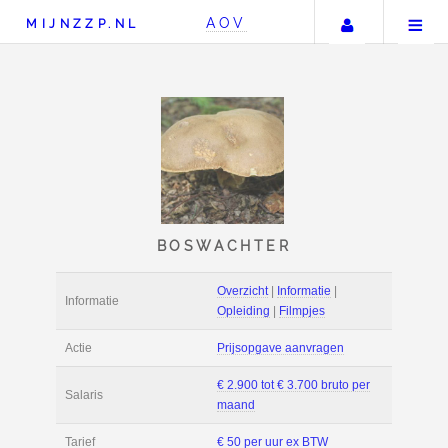
Uw accou
AOV
MIJNZZP.NL
BOSWACHTER
Overzicht
|
Informat
Informatie
Opleiding
|
Filmpje