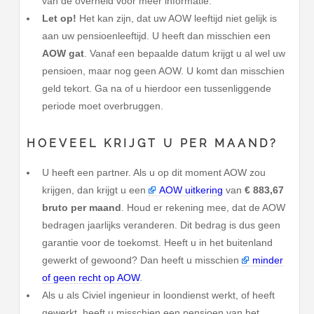
van de overheid voor meer informatie.
Let op!
Het kan zijn, dat uw AOW leeftijd niet gelijk is
aan uw pensioenleeftijd. U heeft dan misschien een
AOW gat
. Vanaf een bepaalde datum krijgt u al wel uw
pensioen, maar nog geen AOW. U komt dan misschien
geld tekort. Ga na of u hierdoor een tussenliggende
periode moet overbruggen.
HOEVEEL KRIJGT U PER MAAND?
U heeft een partner. Als u op dit moment AOW zou
krijgen, dan krijgt u een
AOW uitkering
van
€ 883,67
bruto per maand
. Houd er rekening mee, dat de AOW
bedragen jaarlijks veranderen. Dit bedrag is dus geen
garantie voor de toekomst. Heeft u in het buitenland
gewerkt of gewoond? Dan heeft u misschien
minder
of geen recht op AOW
.
Als u als Civiel ingenieur in loondienst werkt, of heeft
gewerkt, heeft u misschien een pensioen van het