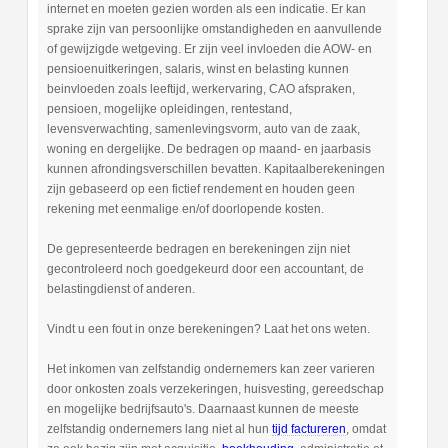
internet en moeten gezien worden als een indicatie. Er kan
sprake zijn van persoonlijke omstandigheden en aanvullende
of gewijzigde wetgeving. Er zijn veel invloeden die AOW- en
pensioenuitkeringen, salaris, winst en belasting kunnen
beinvloeden zoals leeftijd, werkervaring, CAO afspraken,
pensioen, mogelijke opleidingen, rentestand,
levensverwachting, samenlevingsvorm, auto van de zaak,
woning en dergelijke. De bedragen op maand- en jaarbasis
kunnen afrondingsverschillen bevatten. Kapitaalberekeningen
zijn gebaseerd op een fictief rendement en houden geen
rekening met eenmalige en/of doorlopende kosten.
De gepresenteerde bedragen en berekeningen zijn niet
gecontroleerd noch goedgekeurd door een accountant, de
belastingdienst of anderen.
Vindt u een fout in onze berekeningen? Laat het ons weten.
Het inkomen van zelfstandig ondernemers kan zeer varieren
door onkosten zoals verzekeringen, huisvesting, gereedschap
en mogelijke bedrijfsauto's. Daarnaast kunnen de meeste
zelfstandig ondernemers lang niet al hun
tijd factureren
, omdat