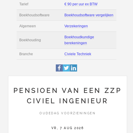
Filmpjes
Actie
Prijsopgave aanvr
€ 3.000 tot € 6.000 
Salaris
maand
Tarief
€ 90 per uur ex BT
Boekhoudsoftware
Boekhoudsoftware 
Algemeen
Verzekeringen
PENSIOEN VAN EEN ZZP
CIVIEL INGENIEUR
Boekhoudkundige
Boekhouding
berekeningen
OUDEDAG VOORZIENINGEN
Branche
Civiele Techniek
VR, 7 AUG 2026