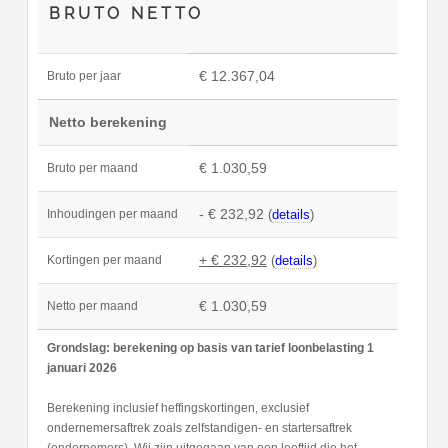
BRUTO NETTO
€ 12.367,04
Bruto per jaar
Netto berekening
€ 1.030,59
Bruto per maand
- € 232,92
(
details
)
Inhoudingen per maand
+ € 232,92
(
details
)
Kortingen per maand
€ 1.030,59
Netto per maand
Grondslag: berekening op basis van tarief loonbelasting 1
januari 2026
Berekening inclusief heffingskortingen, exclusief
ondernemersaftrek zoals zelfstandigen- en startersaftrek
(ondernemers). Wij zijn uitgegaan van een leeftijd die het