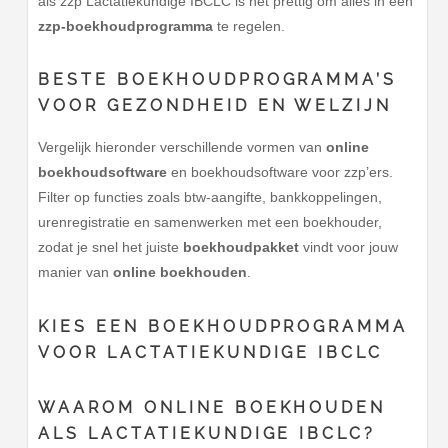
als zzp Lactatiekundige IBCLC is het prettig om alles in één
zzp-boekhoudprogramma
te regelen.
BESTE BOEKHOUDPROGRAMMA’S
VOOR GEZONDHEID EN WELZIJN
Vergelijk hieronder verschillende vormen van
online
boekhoudsoftware
en boekhoudsoftware voor zzp’ers.
Filter op functies zoals btw-aangifte, bankkoppelingen,
urenregistratie en samenwerken met een boekhouder,
zodat je snel het juiste
boekhoudpakket
vindt voor jouw
manier van
online boekhouden
.
KIES EEN BOEKHOUDPROGRAMMA
VOOR
LACTATIEKUNDIGE IBCLC
WAAROM ONLINE BOEKHOUDEN
ALS LACTATIEKUNDIGE IBCLC?