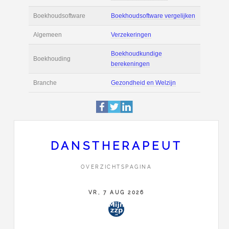
Actie
Prijsopgave aanvr
€ 4.000 tot € 6.000 
Salaris
maand
Tarief
€ 75 per uur ex BT
Boekhoudsoftware
Boekhoudsoftware 
Algemeen
Verzekeringen
DANSTHERAPEUT
Boekhoudkundige
OVERZICHTSPAGINA
Boekhouding
berekeningen
VR, 7 AUG 2026
Branche
Gezondheid en Wel