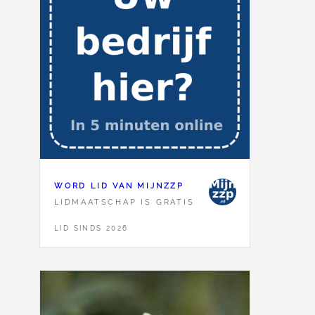
WORD LID VAN MIJNZZP
LIDMAATSCHAP IS GRATIS
LID SINDS 2026