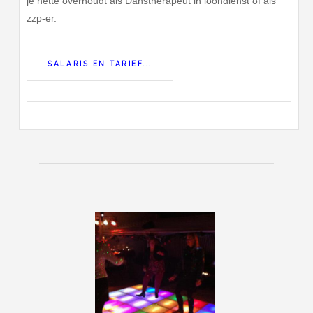
je nette overhoudt als Danstherapeut in loondienst of als
zzp-er.
SALARIS EN TARIEF...