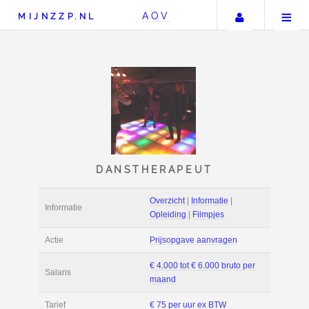
Uw accou
AOV
MIJNZZP.NL
DANSTHERAPEUT
Overzicht
|
Informat
Informatie
Opleiding
|
Filmpje