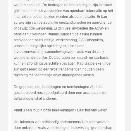
worden ontleend. De bedragen en berekeningen zijn tot stand
gekomen door het verzamelen van openbare informatie op het
internet en moeten gezien worden als een indicatie. Er kan
sprake zijn van persoonlijke omstandigheden en aanvullende
of gewijzigde wetgeving. Er zijn veel invloeden die AOW- en
pensioenuitkeringen, salaris, winst en belasting kunnen
beinvloeden zoals leeftijd, werkervaring, CAO afspraken,
pensioen, mogelijke opleidingen, rentestand,
levensverwachting, samenlevingsvorm, auto van de zaak,
woning en dergelijke. De bedragen op maand- en jaarbasis
kunnen afrondingsverschillen bevatten. Kapitaalberekeningen
zijn gebaseerd op een fictief rendement en houden geen
rekening met eenmalige en/of doorlopende kosten.
De gepresenteerde bedragen en berekeningen zijn niet
gecontroleerd noch goedgekeurd door een accountant, de
belastingdienst of anderen.
Vindt u een fout in onze berekeningen? Laat het ons weten.
Het inkomen van zelfstandig ondernemers kan zeer varieren
door onkosten zoals verzekeringen, huisvesting, gereedschap