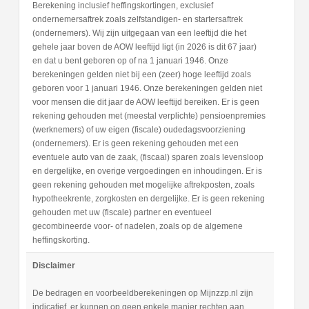
Berekening inclusief heffingskortingen, exclusief
ondernemersaftrek zoals zelfstandigen- en startersaftrek
(ondernemers). Wij zijn uitgegaan van een leeftijd die het
gehele jaar boven de AOW leeftijd ligt (in 2026 is dit 67 jaar)
en dat u bent geboren op of na 1 januari 1946. Onze
berekeningen gelden niet bij een (zeer) hoge leeftijd zoals
geboren voor 1 januari 1946. Onze berekeningen gelden niet
voor mensen die dit jaar de AOW leeftijd bereiken. Er is geen
rekening gehouden met (meestal verplichte) pensioenpremies
(werknemers) of uw eigen (fiscale) oudedagsvoorziening
(ondernemers). Er is geen rekening gehouden met een
eventuele auto van de zaak, (fiscaal) sparen zoals levensloop
en dergelijke, en overige vergoedingen en inhoudingen. Er is
geen rekening gehouden met mogelijke aftrekposten, zoals
hypotheekrente, zorgkosten en dergelijke. Er is geen rekening
gehouden met uw (fiscale) partner en eventueel
gecombineerde voor- of nadelen, zoals op de algemene
heffingskorting.
Disclaimer
De bedragen en voorbeeldberekeningen op Mijnzzp.nl zijn
indicatief, er kunnen op geen enkele manier rechten aan