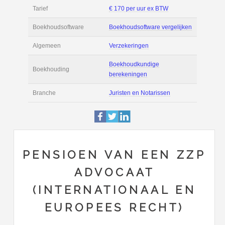
Informatie
Bedrijven (2)
|
Film
Actie
Prijsopgave aanvr
€ 2.800 tot € 9.000 
Salaris
maand
Tarief
€ 170 per uur ex 
Boekhoudsoftware
Boekhoudsoftware 
Algemeen
Verzekeringen
PENSIOEN VAN EEN ZZP
ADVOCAAT
Boekhoudkundige
Boekhouding
(INTERNATIONAAL EN
berekeningen
EUROPEES RECHT)
Branche
Juristen en Notaris