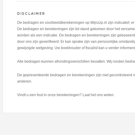
DISCLAIMER
De bedragen en voorbeeldberekeningen op Mijnzzp.nl zijn indicatief, 
De bedragen en berekeningen zijn tot stand gekomen door het verzamel
worden als een indicatie. De bedragen en berekeningen zijn gebaseerd 
door ons zijn geverifieerd. Er kan sprake zijn van persoonlijke omstan
gewijzigde wetgeving. Uw boekhouder of fiscalist kan u verder informer
Alle bedragen kunnen afrondingsverschillen bevatten. Wij ronden bedrag
De gepresenteerde bedragen en berekeningen zijn niet gecontroleerd n
anderen.
Vindt u een fout in onze berekeningen? Laat het ons weten.