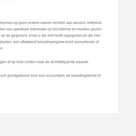
er kunnen op geen enkele manier rechten aan worden ontleend.
en van openbare informatie op het internet en moeten gezien
op de gegevens zoals u die zelf heeft opgegeven en die niet
digheden, een afwijkend belastingregime en/of aanvullende of
en.
en af op hele centen naar de dichtstbijzijnde waarde.
och goedgekeurd door een accountant, de belastingdienst of