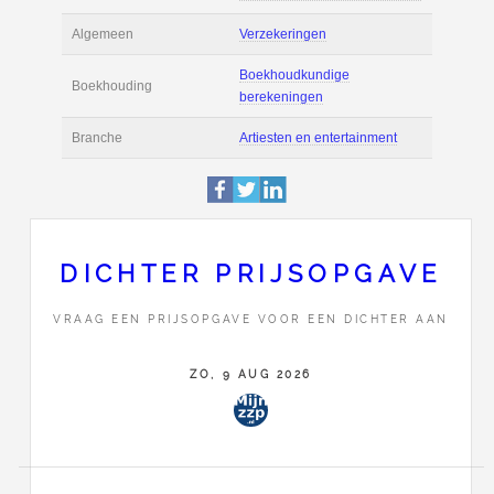
Actie
Prijsopgave aanvr
Maak zelf een voor
Salaris en tarief
berekening
Boekhoudsoftware
Boekhoudsoftware 
Algemeen
Verzekeringen
DICHTER PRIJSOPGAVE
Boekhoudkundige
Boekhouding
VRAAG EEN PRIJSOPGAVE VOOR EEN DICHTER AAN
berekeningen
ZO, 9 AUG 2026
Branche
Artiesten en entert