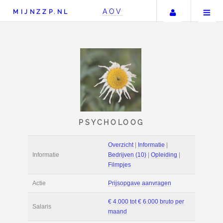
Uw accou
AOV
MIJNZZP.NL
PSYCHOLOOG
Overzicht
|
Informat
Informatie
Bedrijven (10)
|
Opl