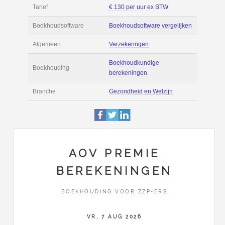
Filmpjes
Actie
Prijsopgave aanvr
€ 4.000 tot € 6.000 
Salaris
maand
Tarief
€ 130 per uur ex 
Boekhoudsoftware
Boekhoudsoftware 
Algemeen
Verzekeringen
AOV PREMIE
BEREKENINGEN
Boekhoudkundige
Boekhouding
berekeningen
BOEKHOUDING VOOR ZZP-ERS
Branche
Gezondheid en Wel
VR, 7 AUG 2026