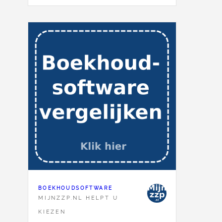
BOEKHOUDSOFTWARE
MIJNZZP.NL HELPT U
KIEZEN