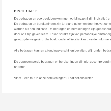
DISCLAIMER
De bedragen en voorbeeldberekeningen op Mijnzzp.nl zijn indicatief, 
De bedragen en berekeningen zijn tot stand gekomen door het verzamel
worden als een indicatie. De bedragen en berekeningen zijn gebaseerd 
door ons zijn geverifieerd. Er kan sprake zijn van persoonlijke omstan
gewijzigde wetgeving. Uw boekhouder of fiscalist kan u verder informer
Alle bedragen kunnen afrondingsverschillen bevatten. Wij ronden bedrag
De gepresenteerde bedragen en berekeningen zijn niet gecontroleerd n
anderen.
Vindt u een fout in onze berekeningen? Laat het ons weten.