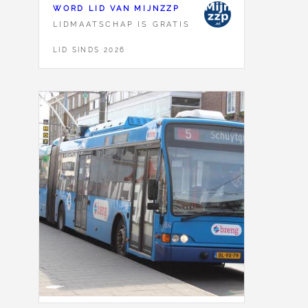
WORD LID VAN MIJNZZP
LIDMAATSCHAP IS GRATIS
LID SINDS 2026