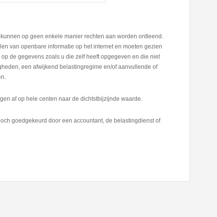
er kunnen op geen enkele manier rechten aan worden ontleend.
en van openbare informatie op het internet en moeten gezien
op de gegevens zoals u die zelf heeft opgegeven en die niet
digheden, een afwijkend belastingregime en/of aanvullende of
en.
en af op hele centen naar de dichtstbijzijnde waarde.
och goedgekeurd door een accountant, de belastingdienst of