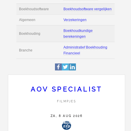
Actie
Prijsopgave aanvr
€ 3.500 tot € 4.500 
Salaris
maand
Tarief
€ 100 per uur ex 
Boekhoudsoftware
Boekhoudsoftware 
Algemeen
Verzekeringen
AOV SPECIALIST
Boekhoudkundige
Boekhouding
berekeningen
FILMPJES
Administratief Boe
ZA, 8 AUG 2026
Branche
Financieel