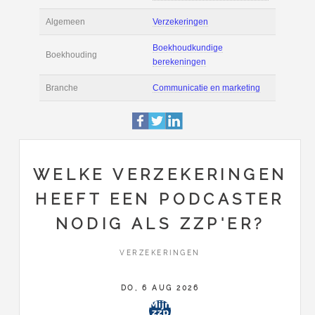
Actie
Prijsopgave aanvr
Maak zelf een voor
Salaris en tarief
berekening
Boekhoudsoftware
Boekhoudsoftware 
Algemeen
Verzekeringen
WELKE VERZEKERINGEN
Boekhoudkundige
HEEFT EEN PODCASTER
Boekhouding
berekeningen
NODIG ALS ZZP'ER?
Branche
Communicatie en m
VERZEKERINGEN
DO, 6 AUG 2026