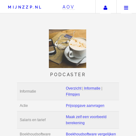
Uw accou
AOV
MIJNZZP.NL
PODCASTER
Overzicht
|
Informat
Informatie
Filmpjes