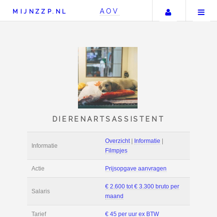
Uw accou
AOV
MIJNZZP.NL
DIERENARTSASSISTE
Overzicht
|
Informat
Informatie
Filmpjes