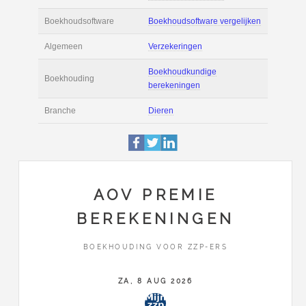
Actie
Prijsopgave aanvr
€ 2.600 tot € 3.300 
Salaris
maand
Tarief
€ 45 per uur ex BT
Boekhoudsoftware
Boekhoudsoftware 
Algemeen
Verzekeringen
AOV PREMIE
BEREKENINGEN
Boekhoudkundige
Boekhouding
berekeningen
BOEKHOUDING VOOR ZZP-ERS
Branche
Dieren
ZA, 8 AUG 2026