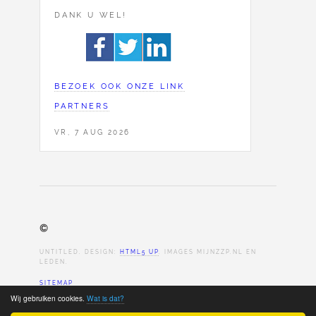
DANK U WEL!
BEZOEK OOK ONZE LINK
PARTNERS
VR, 7 AUG 2026
©
UNTITLED. DESIGN:
HTML5 UP
. IMAGES MIJNZZP.NL EN
LEDEN.
SITEMAP
Wij gebruiken cookies.
Wat is dat?