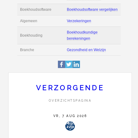
Actie
Prijsopgave aanvr
€ 2.300 tot € 3.200 
Salaris
maand
Tarief
€ 45 per uur ex BT
Boekhoudsoftware
Boekhoudsoftware 
Algemeen
Verzekeringen
VERZORGENDE
Boekhoudkundige
OVERZICHTSPAGINA
Boekhouding
berekeningen
VR, 7 AUG 2026
Branche
Gezondheid en Wel