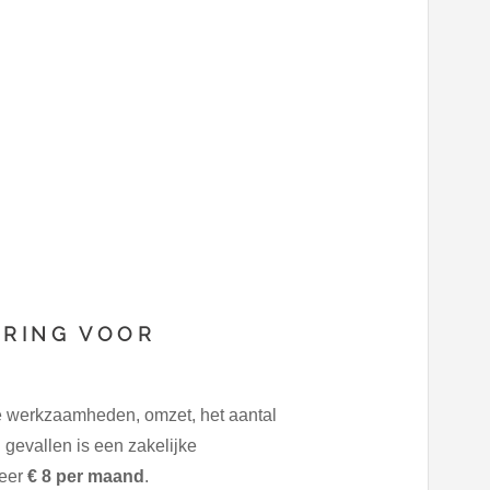
ERING VOOR
e werkzaamheden, omzet, het aantal
gevallen is een zakelijke
veer
€ 8 per maand
.