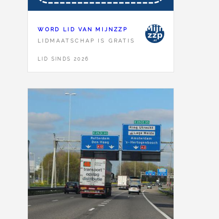
WORD LID VAN MIJNZZP
LIDMAATSCHAP IS GRATIS
LID SINDS 2026