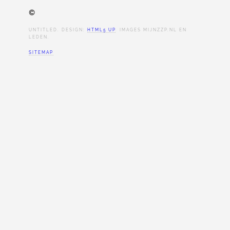
©
UNTITLED. DESIGN:
HTML5 UP
. IMAGES MIJNZZP.NL EN
LEDEN.
SITEMAP