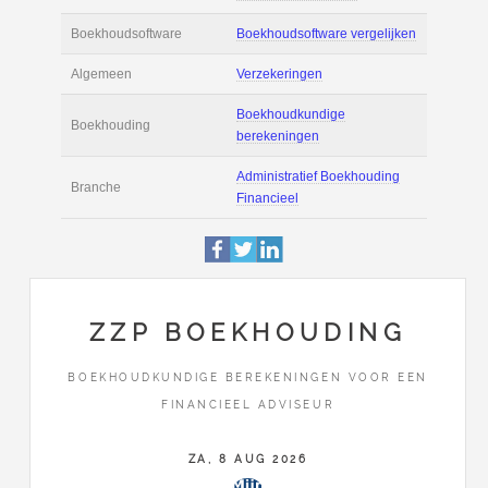
Actie
Prijsopgave aanvr
€ 3.400 tot € 4.600 
Salaris
maand
Tarief
€ 85 per uur ex BT
Boekhoudsoftware
Boekhoudsoftware 
Algemeen
Verzekeringen
ZZP BOEKHOUDING
Boekhoudkundige
Boekhouding
berekeningen
BOEKHOUDKUNDIGE BEREKENINGEN VOOR EEN
FINANCIEEL ADVISEUR
Administratief Boe
Branche
ZA, 8 AUG 2026
Financieel