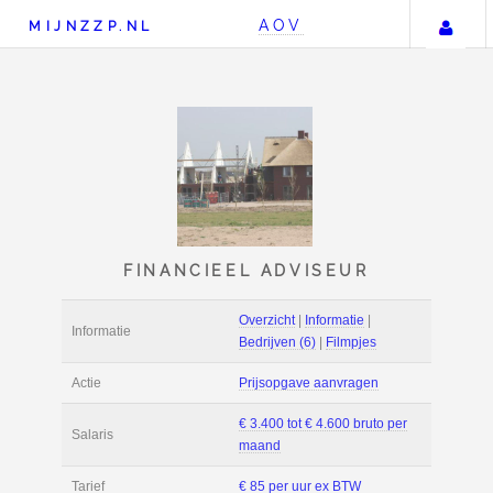
U
AOV
MIJNZZP.NL
FINANCIEEL ADVISE
Overzicht
|
Informat
Informatie
Bedrijven (6)
|
Film