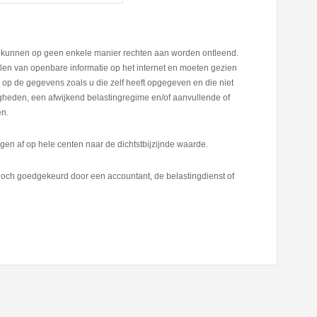
er kunnen op geen enkele manier rechten aan worden ontleend.
en van openbare informatie op het internet en moeten gezien
op de gegevens zoals u die zelf heeft opgegeven en die niet
digheden, een afwijkend belastingregime en/of aanvullende of
en.
en af op hele centen naar de dichtstbijzijnde waarde.
och goedgekeurd door een accountant, de belastingdienst of